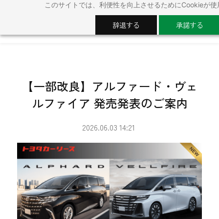
このサイトでは、利便性を向上させるためにCookieが
Skip
to
辞退する
承諾する
main
content
【一部改良】アルファード・ヴェ
ルファイア 発売発表のご案内
2026.06.03 14:21