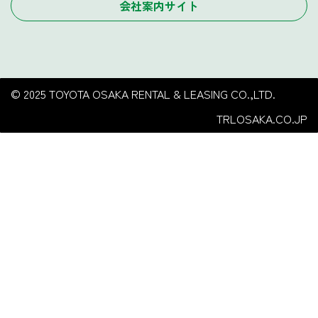
会社案内サイト
© 2025 TOYOTA OSAKA RENTAL & LEASING CO.,LTD.
TRLOSAKA.CO.JP