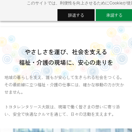
このサイトでは、利便性を向上させるためにCookieが
Skip
to
辞退する
承諾する
main
content
やさしさを運び、社会を支える
福祉・介護の現場に、安心の走りを
地域の暮らしを支え、誰もが安心して生きられる社会をつくる。
その最前線に立つ福祉・介護の仕事には、確かな移動の力が欠か
せません。
トヨタレンタリース大阪は、現場で働く皆さまの想いに寄り添
い、安全で快適なクルマを通じて、日々の活動を支えます。