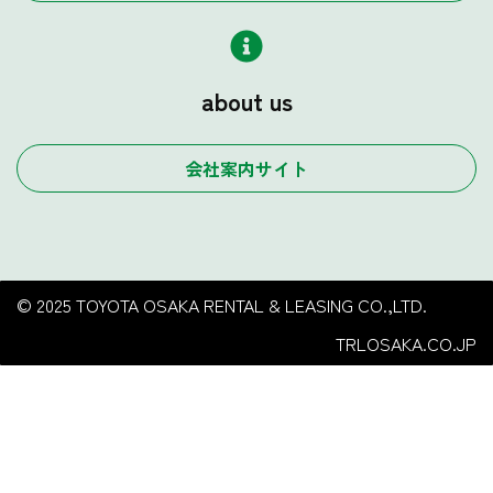
about us
会社案内サイト
© 2025 TOYOTA OSAKA RENTAL & LEASING CO.,LTD.
TRLOSAKA.CO.JP